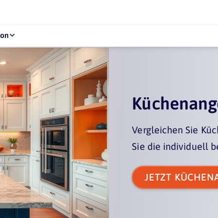
kon
kon
Küchenange
Vergleichen Sie Kü
Sie die individuell 
JETZT KÜCHEN