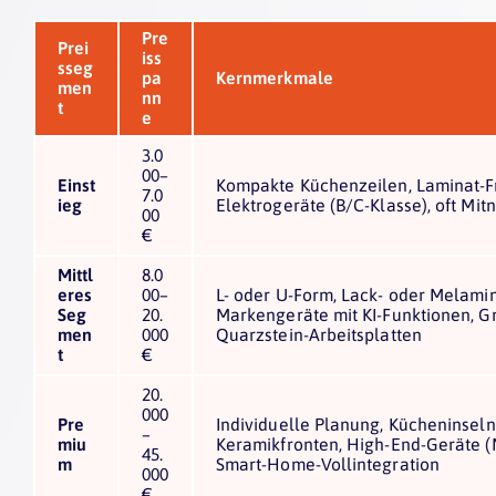
Pre
Prei
iss
sseg
pa
Kernmerkmale
men
nn
t
e
3.0
00–
Einst
Kompakte Küchenzeilen, Laminat-Fr
7.0
ieg
Elektrogeräte (B/C-Klasse), oft M
00
€
Mittl
8.0
eres
00–
L- oder U-Form, Lack- oder Melami
Seg
20.
Markengeräte mit KI-Funktionen, Gr
men
000
Quarzstein-Arbeitsplatten
t
€
20.
000
Pre
Individuelle Planung, Kücheninseln
–
miu
Keramikfronten, High-End-Geräte 
45.
m
Smart-Home-Vollintegration
000
€