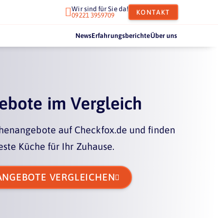
Wir sind für Sie da!
Wir sind für Sie da!


KONTAKT
KONTAKT
09221 3959709
09221 3959709
News
News
Erfahrungsberichte
Erfahrungsberichte
Über uns
Über uns
bote im Vergleich
chenangebote auf Checkfox.de und finden
beste Küche für Ihr Zuhause.
ANGEBOTE VERGLEICHEN
