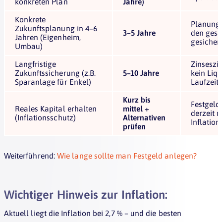
konkreten Plan
Jahre)
Konkrete
Planungs
Zukunftsplanung in 4–6
3–5 Jahre
den ges
Jahren (Eigenheim,
gesicher
Umbau)
Langfristige
Zinseszi
Zukunftssicherung (z.B.
5–10 Jahre
kein Liqu
Sparanlage für Enkel)
Laufzeit
Kurz bis
Festgeld
Reales Kapital erhalten
mittel +
derzeit 
(Inflationsschutz)
Alternativen
Inflation
prüfen
Weiterführend:
Wie lange sollte man Festgeld anlegen?
Wichtiger Hinweis zur Inflation:
Aktuell liegt die Inflation bei 2,7 % – und die besten