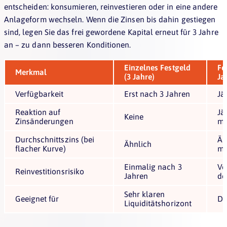
entscheiden: konsumieren, reinvestieren oder in eine andere
Anlageform wechseln. Wenn die Zinsen bis dahin gestiegen
sind, legen Sie das frei gewordene Kapital erneut für 3 Jahre
an – zu dann besseren Konditionen.
Einzelnes Festgeld
Fe
Merkmal
(3 Jahre)
Ja
Verfügbarkeit
Erst nach 3 Jahren
Jä
Reaktion auf
Jä
Keine
Zinsänderungen
mö
Durchschnittszins (bei
Äh
Ähnlich
flacher Kurve)
me
Einmalig nach 3
Ve
Reinvestitionsrisiko
Jahren
de
Sehr klaren
Geeignet für
Di
Liquiditätshorizont