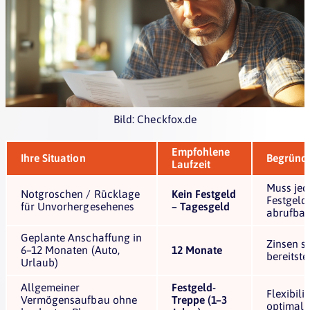
Bild: Checkfox.de
Empfohlene
Ihre Situation
Begründ
Laufzeit
Muss jede
Notgroschen / Rücklage
Kein Festgeld
Festgeld 
für Unvorhergesehenes
– Tagesgeld
abrufbar
Geplante Anschaffung in
Zinsen si
6–12 Monaten (Auto,
12 Monate
bereitste
Urlaub)
Allgemeiner
Festgeld-
Flexibili
Vermögensaufbau ohne
Treppe (1–3
optimal 