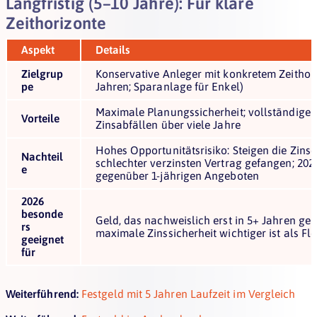
Langfristig (5–10 Jahre): Für klare
Zeithorizonte
Aspekt
Details
Zielgrup
Konservative Anleger mit konkretem Zeithori
pe
Jahren; Sparanlage für Enkel)
Maximale Planungssicherheit; vollständiger
Vorteile
Zinsabfällen über viele Jahre
Hohes Opportunitätsrisiko: Steigen die Zinse
Nachteil
schlechter verzinsten Vertrag gefangen; 20
e
gegenüber 1-jährigen Angeboten
2026
besonde
Geld, das nachweislich erst in 5+ Jahren ge
rs
maximale Zinssicherheit wichtiger ist als Flex
geeignet
für
Weiterführend:
Festgeld mit 5 Jahren Laufzeit im Vergleich