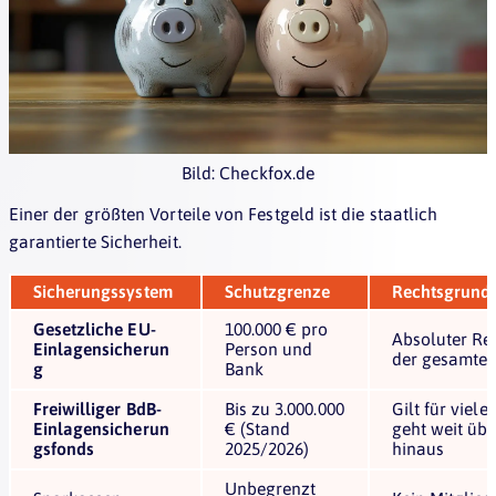
Bild: Checkfox.de
Einer der größten Vorteile von Festgeld ist die staatlich
garantierte Sicherheit.
Sicherungssystem
Schutzgrenze
Rechtsgrund
Gesetzliche EU-
100.000 € pro
Absoluter Rec
Einlagensicherun
Person und
der gesamte
g
Bank
Freiwilliger BdB-
Bis zu 3.000.000
Gilt für viel
Einlagensicherun
€ (Stand
geht weit übe
gsfonds
2025/2026)
hinaus
Unbegrenzt