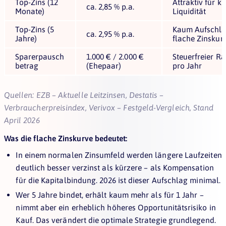
Top-Zins (12
Attraktiv für k
ca. 2,85 % p.a.
Monate)
Liquidität
Top-Zins (5
Kaum Aufschla
ca. 2,95 % p.a.
Jahre)
flache Zinskur
Sparerpausch
1.000 € / 2.000 €
Steuerfreier R
betrag
(Ehepaar)
pro Jahr
Quellen:
EZB – Aktuelle Leitzinsen
,
Destatis –
Verbraucherpreisindex
,
Verivox – Festgeld-Vergleich
, Stand
April 2026
Was die flache Zinskurve bedeutet:
In einem normalen Zinsumfeld werden längere Laufzeiten
deutlich besser verzinst als kürzere – als Kompensation
für die Kapitalbindung. 2026 ist dieser Aufschlag minimal.
Wer 5 Jahre bindet, erhält kaum mehr als für 1 Jahr –
nimmt aber ein erheblich höheres Opportunitätsrisiko in
Kauf. Das verändert die optimale Strategie grundlegend.