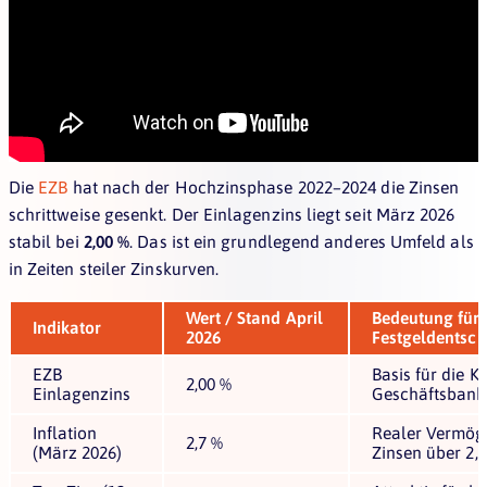
Die
EZB
hat nach der Hochzinsphase 2022–2024 die Zinsen
schrittweise gesenkt. Der Einlagenzins liegt seit März 2026
stabil bei
2,00 %
. Das ist ein grundlegend anderes Umfeld als
in Zeiten steiler Zinskurven.
Wert / Stand April
Bedeutung für 
Indikator
2026
Festgeldentsc
EZB
Basis für die K
2,00 %
Einlagenzins
Geschäftsbank
Inflation
Realer Vermöge
2,7 %
(März 2026)
Zinsen über 2,