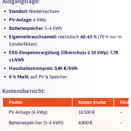
Ausgangslage:
Standort:
Niedersachsen
PV-Anlage:
6 kWp
Batteriespeicher:
5–6 kWh
Eigenverbrauchsanteil:
realistisch
60–65 %
(70 % nur in
Sonderfällen)
EEG-Einspeisevergütung (Überschuss ≤ 10 kWp):
7,78
ct/kWh
Haushaltsstrompreis:
0,40 €/kWh
0 % MwSt.
auf PV & Speicher
Kostenübersicht:
Posten
Kosten brutto
Förd
PV-Anlage (6 kWp)
10.500 €
–
Batteriespeicher (5–6 kWh)
4.800 €
–