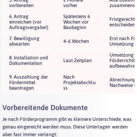
vorbereiten
vorher
zusammenstel
6. Antrag
Spätestens 6
Fristgerechte
einreichen (vor
Wochen vor
entscheiden
Auftragsvergabe!)
Baubeginn
7. Bewilligung
Erst nach Fö
4–6 Wochen
abwarten
Umsetzung s
Umsetzung 
8. Installation und
Laut Zeitplan
Förderrichtl
Dokumentation
aufbewahre
9. Auszahlung der
Nach
Abrechnung 
Fördermittel
Projektabschlu
Nachweise b
beantragen
ss
Vorbereitende Dokumente
Je nach Förderprogramm gibt es kleinere Unterschiede, was
genau eingereicht werden muss. Diese Unterlagen werden
aber fast immer verlangt: