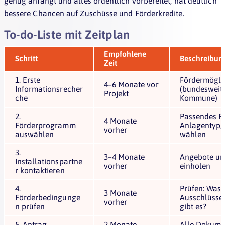
genug anfängt und alles ordentlich vorbereitet, hat deutlich
bessere Chancen auf Zuschüsse und Förderkredite.
To-do-Liste mit Zeitplan
Empfohlene
Schritt
Beschreibun
Zeit
1. Erste
Fördermögli
4–6 Monate vor
Informationsrecher
(bundesweit
Projekt
che
Kommune)
2.
Passendes P
4 Monate
Förderprogramm
Anlagentyp,
vorher
auswählen
wählen
3.
3–4 Monate
Angebote un
Installationspartne
vorher
einholen
r kontaktieren
4.
Prüfen: Was 
3 Monate
Förderbedingunge
Ausschlüsse
vorher
n prüfen
gibt es?
5. Antrag
2 Monate
Alle Dokume