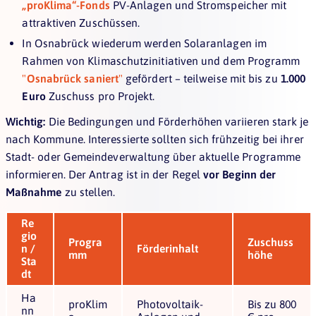
„proKlima“-Fonds
PV-Anlagen und Stromspeicher mit
attraktiven Zuschüssen.
In Osnabrück wiederum werden Solaranlagen im
Rahmen von Klimaschutzinitiativen und dem Programm
"
Osnabrück saniert
"
gefördert – teilweise mit bis zu
1.000
Euro
Zuschuss pro Projekt.
Wichtig:
Die Bedingungen und Förderhöhen variieren stark je
nach Kommune. Interessierte sollten sich frühzeitig bei ihrer
Stadt- oder Gemeindeverwaltung über aktuelle Programme
informieren. Der Antrag ist in der Regel
vor Beginn der
Maßnahme
zu stellen.
Re
gio
Progra
Zuschuss
n /
Förderinhalt
mm
höhe
Sta
dt
Ha
proKlim
Photovoltaik-
Bis zu 800
nn