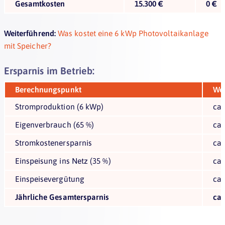
Gesamtkosten
15.300 €
0 €
Weiterführend:
Was kostet eine 6 kWp Photovoltaikanlage
mit Speicher?
Ersparnis im Betrieb:
Berechnungspunkt
Wer
Stromproduktion (6 kWp)
ca.
Eigenverbrauch (65 %)
ca.
Stromkostenersparnis
ca.
Einspeisung ins Netz (35 %)
ca.
Einspeisevergütung
ca.
Jährliche Gesamtersparnis
ca.