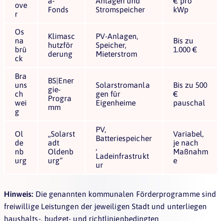
a-
Anlagen und
€ pro
ove
Fonds
Stromspeicher
kWp
r
Os
Klimasc
PV-Anlagen,
na
Bis zu
hutzför
Speicher,
brü
1.000 €
derung
Mieterstrom
ck
Bra
BS|Ener
uns
Solarstromanla
Bis zu 500
gie-
ch
gen für
€
Progra
wei
Eigenheime
pauschal
mm
g
PV,
Ol
„Solarst
Variabel,
Batteriespeicher
de
adt
je nach
,
nb
Oldenb
Maßnahm
Ladeinfrastrukt
urg
urg“
e
ur
Hinweis:
Die genannten kommunalen Förderprogramme sind
freiwillige Leistungen der jeweiligen Stadt und unterliegen
haushalts-, budget- und richtlinienbedingten