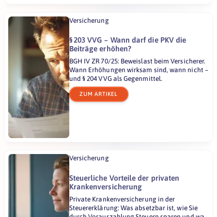
Versicherung
§ 203 VVG – Wann darf die PKV die
Beiträge erhöhen?
BGH IV ZR 70/25: Beweislast beim Versicherer.
Wann Erhöhungen wirksam sind, wann nicht –
und § 204 VVG als Gegenmittel.
ZUM ARTIKEL
Versicherung
Steuerliche Vorteile der privaten
Krankenversicherung
Private Krankenversicherung in der
Steuererklärung: Was absetzbar ist, wie Sie
durch Vorauszahlung Steuern sparen und was