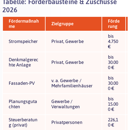
Tabelle: Förderbausteine & Zuschüsse
2026
Fördermaßnah
Förde
Zielgruppe
me
rung
bis
Stromspeicher
Privat, Gewerbe
4.750
€
bis
Denkmalgerec
Privat, Gewerbe
30.00
hte Anlage
0 €
bis
v. a. Gewerbe /
Fassaden-PV
30.00
Mehrfamilienhäuser
0 €
bis
Planungsguta
Gewerbe /
15.00
chten
Verwaltungen
0 €
Steuerberatun
226,1
Privatpersonen
g (privat)
0 €