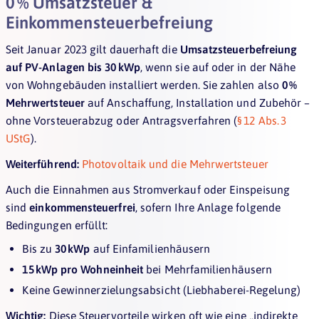
0 % Umsatzsteuer &
Einkommensteuerbefreiung
Seit Januar 2023 gilt dauerhaft die
Umsatzsteuerbefreiung
auf PV-Anlagen bis 30 kWp
, wenn sie auf oder in der Nähe
von Wohngebäuden installiert werden. Sie zahlen also
0 %
Mehrwertsteuer
auf Anschaffung, Installation und Zubehör –
ohne Vorsteuerabzug oder Antragsverfahren (
§ 12 Abs. 3
UStG
).
Weiterführend:
Photovoltaik und die Mehrwertsteuer
Auch die Einnahmen aus Stromverkauf oder Einspeisung
sind
einkommensteuerfrei
, sofern Ihre Anlage folgende
Bedingungen erfüllt:
Bis zu
30 kWp
auf Einfamilienhäusern
15 kWp pro Wohneinheit
bei Mehrfamilienhäusern
Keine Gewinnerzielungsabsicht (Liebhaberei-Regelung)
Wichtig:
Diese Steuervorteile wirken oft wie eine „indirekte