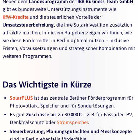
Neben dem
Landesprogramm
der
IBB Business Team GmbH
gibt es bundesweite Unterstützungsinstrumente wie
KfW‑Kredite
und die steuerlichen Vorteile der
Umsatzsteuerbefreiung
, die Ihre Solarinvestition zusätzlich
attraktiv machen. In diesem Ratgeber zeigen wir Ihnen, wie
Sie diese Fördermittel in Berlin optimal nutzen – inklusive
Fristen, Voraussetzungen und strategischer Kombination mit
weiteren Programmen.
Das Wichtigste in Kürze
SolarPLUS
ist das zentrale Berliner Förderprogramm für
Photovoltaik, Speicher und für Sonderlösungen.
Es gibt
Zuschüsse bis zu 30.000 €
– z. B. für Fassaden‑PV,
Denkmalschutz oder
Stromspeicher
.
Steuerberatung, Planungsgutachten und Messkonzepte
sind in Berlin ebenfalls förderfähig.