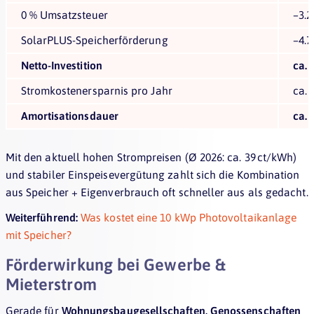
0 % Umsatzsteuer
–3.2
SolarPLUS-Speicherförderung
–4.7
Netto-Investition
ca. 
Stromkostenersparnis pro Jahr
ca. 
Amortisationsdauer
ca. 
Mit den aktuell hohen Strompreisen (Ø 2026: ca. 39 ct/kWh)
und stabiler Einspeisevergütung zahlt sich die Kombination
aus Speicher + Eigenverbrauch oft schneller aus als gedacht.
Weiterführend:
Was kostet eine 10 kWp Photovoltaikanlage
mit Speicher?
Förderwirkung bei Gewerbe &
Mieterstrom
Gerade für
Wohnungsbaugesellschaften, Genossenschaften