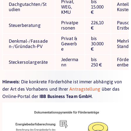
Privat,
bis
Dachgutachten/St
Anteil
WEG,
15.000
udien
Kosten
KMU
€
Privatpe
226,10
Pausch
Steuerberatung
rsonen
€
Erstbe
Privat &
bis
Denkmal-/Fassade
Mehrk
Gewerb
30.000
n-/Gründach-PV
Stand
e
€
Jederma
bis
Förder
Steckersolargeräte
nn
250 €
entbeh
Hinweis:
Die konkrete Förderhöhe ist immer abhängig von
der Art des Vorhabens und Ihrer
Antragstellung
über das
Online‑Portal der
IBB Business Team GmbH
.