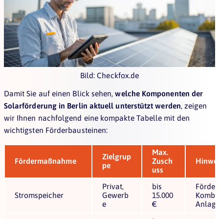
Bild: Checkfox.de
Damit Sie auf einen Blick sehen,
welche Komponenten der
Solarförderung in Berlin aktuell unterstützt werden
, zeigen
wir Ihnen nachfolgend eine kompakte Tabelle mit den
wichtigsten Förderbausteinen:
Max.
Zielgrup
Fördermaßnahme
Zusch
Hinwe
pe
uss
Privat,
bis
Förder
Stromspeicher
Gewerb
15.000
Kombin
e
€
Anlag