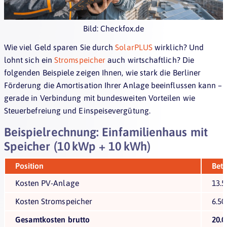
Bild: Checkfox.de
Wie viel Geld sparen Sie durch
SolarPLUS
wirklich? Und
lohnt sich ein
Stromspeicher
auch wirtschaftlich? Die
folgenden Beispiele zeigen Ihnen, wie stark die Berliner
Förderung die Amortisation Ihrer Anlage beeinflussen kann –
gerade in Verbindung mit bundesweiten Vorteilen wie
Steuerbefreiung und Einspeisevergütung.
Beispielrechnung: Einfamilienhaus mit
Speicher (10 kWp + 10 kWh)
Position
Bet
Kosten PV-Anlage
13.5
Kosten Stromspeicher
6.50
Gesamtkosten brutto
20.0