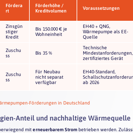
Fördera
Förderhöhe /
Voraussetzungen
rt
Kreditvolumen
Zinsgün
EH40 + QNG,
Bis 150.000 € je
stiger
Wärmepumpe als EE-
Wohneinheit
Kredit
Quelle
Technische
Zuschu
Bis 35 %
Mindestanforderungen,
ss
zertifiziertes Gerät
Für Neubau
EH40-Standard,
Zuschu
nicht separat
Schallschutzanforderu
ss
verfügbar
ab 2026
Wärmepumpen-Förderungen in Deutschland
gien-Anteil und nachhaltige Wärmequelle
erwiegend mit
erneuerbarem Strom
betrieben werden. Zulässi