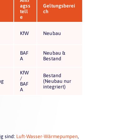
Antr
agss
Geltungsberei
tell
ch
e
KfW
Neubau
BAF
Neubau &
A
Bestand
KfW
Bestand
/
ng
(Neubau nur
BAF
integriert)
A
g sind:
Luft-Wasser-Wärmepumpen
,