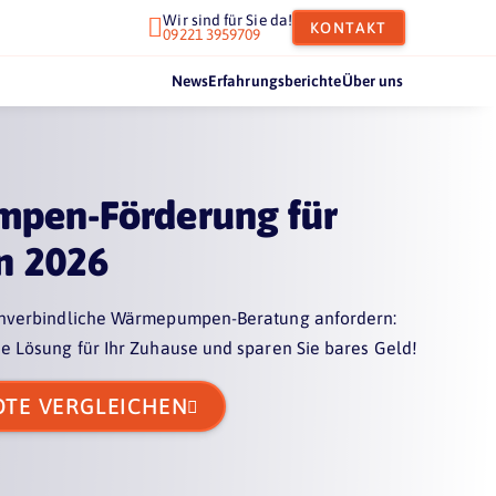
Wir sind für Sie da!

KONTAKT
09221 3959709
News
Erfahrungsberichte
Über uns
pen-Förderung für
n 2026
 unverbindliche Wärmepumpen-Beratung anfordern:
e Lösung für Ihr Zuhause und sparen Sie bares Geld!
OTE VERGLEICHEN
