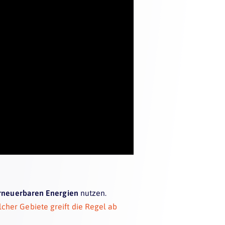
erneuerbaren Energien
nutzen.
cher Gebiete greift die Regel ab