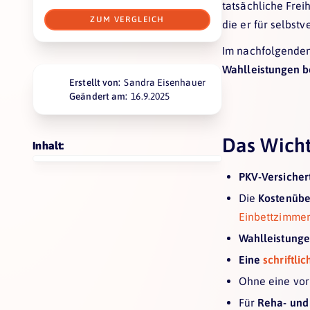
tatsächliche Frei
ZUM VERGLEICH
die er für selbstv
Im nachfolgenden
Wahlleistungen 
Erstellt von:
Sandra Eisenhauer
Geändert am:
16.9.2025
Das Wicht
Inhalt:
PKV-Versicher
Die
Kostenübe
Einbettzimmer
Wahlleistunge
Eine
schriftli
Ohne eine vo
Für
Reha- und