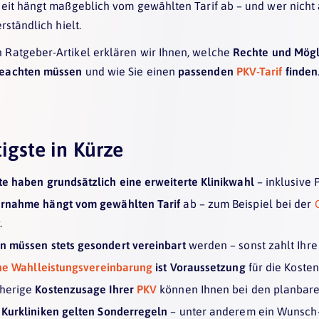
heit hängt maßgeblich vom gewählten Tarif ab – und wer nicht 
erständlich hielt.
 Ratgeber-Artikel erklären wir Ihnen, welche
Rechte und Mögl
beachten müssen
und wie Sie einen
passenden
PKV-Tarif
finden
igste in Kürze
te haben grundsätzlich eine erweiterte Klinikwahl
– inklusive P
rnahme hängt vom gewählten Tarif
ab – zum Beispiel bei der
.
n müssen stets gesondert vereinbart
werden – sonst zahlt Ihre
che Wahlleistungsvereinbarung
ist Voraussetzung
für die Kosten
rherige
Kostenzusage Ihrer
PKV
können Ihnen bei den planbare
 Kurkliniken gelten Sonderregeln
– unter anderem ein Wunsch