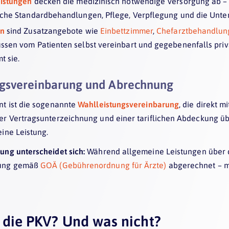
istungen
decken die medizinisch notwendige Versorgung ab –
iche Standardbehandlungen, Pflege, Verpflegung und die Unte
en
sind Zusatzangebote wie
Einbettzimmer
,
Chefarztbehandlu
ssen vom Patienten selbst vereinbart und gegebenenfalls priva
t sie.
ngsvereinbarung und Abrechnung
nt ist die sogenannte
Wahlleistungsvereinbarung
, die direkt 
er Vertragsunterzeichnung und einer tariflichen Abdeckung ü
ine Leistung.
ung unterscheidet sich:
Während allgemeine Leistungen über 
lung gemäß
GOÄ (Gebührenordnung für Ärzte)
abgerechnet – mi
 die PKV? Und was nicht?