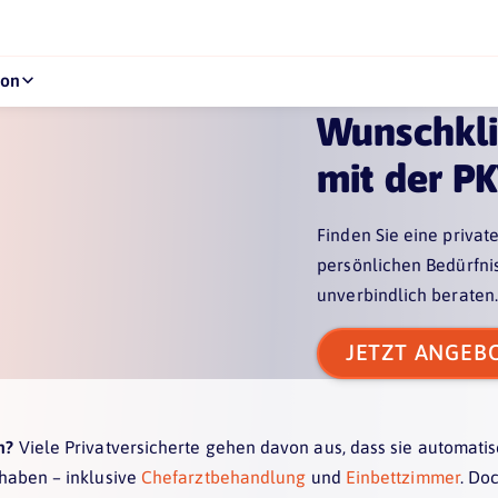
kon
Wunschkli
mit der P
Finden Sie eine privat
persönlichen Bedürfni
unverbindlich beraten.
JETZT ANGEB
on?
Viele Privatversicherte gehen davon aus, dass sie automati
 haben – inklusive
Chefarztbehandlung
und
Einbettzimmer
. Do