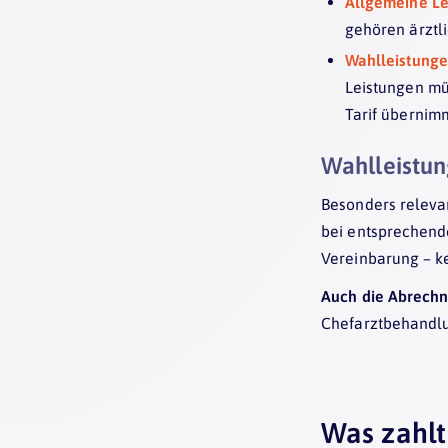
Allgemeine Le
gehören ärztl
Wahlleistung
Leistungen mü
Tarif übernimm
Wahlleistu
Besonders releva
bei entsprechend
Vereinbarung – ke
Auch die Abrechn
Chefarztbehand
Was zahlt