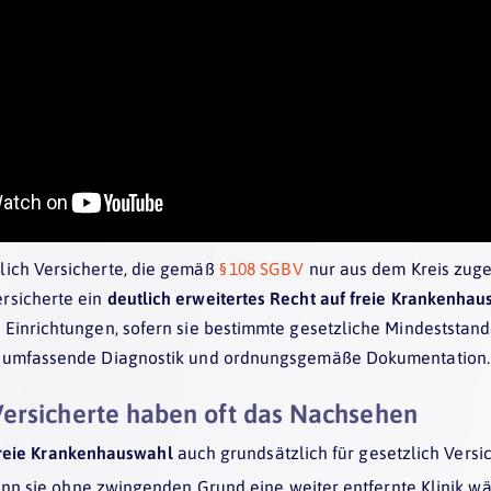
lich Versicherte, die gemäß
§ 108 SGB V
nur aus dem Kreis zug
ersicherte ein
deutlich erweitertes Recht auf freie Krankenha
e Einrichtungen, sofern sie bestimmte gesetzliche Mindeststa
g, umfassende Diagnostik und ordnungsgemäße Dokumentation.
Versicherte haben oft das Nachsehen
reie Krankenhauswahl
auch grundsätzlich für gesetzlich Versic
nn sie ohne zwingenden Grund eine weiter entfernte Klinik w