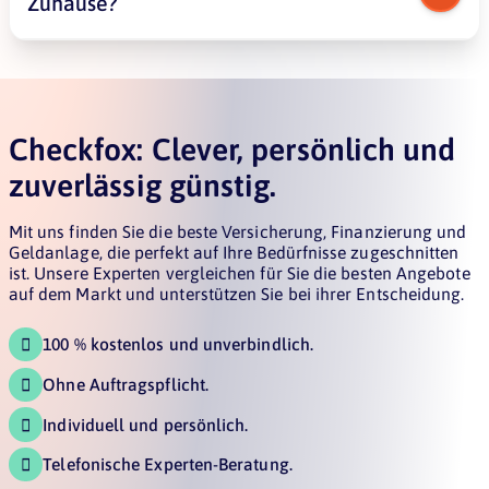
Zuhause?
Zuerst müssen Sie analysieren, was Sie brauchen.
Dachausrichtung, Neigung und Schatten spielen
Checkfox: Clever, persönlich und
eine große Rolle. So erreichen Sie die meiste
Effizienz. Eine Beratung kann Ihnen helfen, das
zuverlässig günstig.
Beste aus Ihrer Situation zu machen.
Mit uns finden Sie die beste Versicherung, Finanzierung und
Geldanlage, die perfekt auf Ihre Bedürfnisse zugeschnitten
ist. Unsere Experten vergleichen für Sie die besten Angebote
auf dem Markt und unterstützen Sie bei ihrer Entscheidung.
100 % kostenlos und unverbindlich.

Ohne Auftragspflicht.

Individuell und persönlich.

Telefonische Experten-Beratung.
