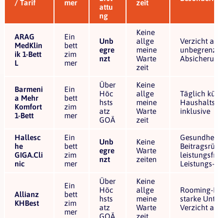
/ Tarif
mer
zeit
attu
ng
Keine
ARAG
Ein
Unb
allge
Verzicht au
MedKlin
bett
egre
meine
unbegrenz
ik 1-Bett
zim
nzt
Warte
Absicherun
L
mer
zeit
Über
Keine
Barmeni
Ein
Höc
allge
Täglich kü
a Mehr
bett
hsts
meine
Haushaltsh
Komfort
zim
atz
Warte
inklusive
1-Bett
mer
GOÄ
zeit
Hallesc
Ein
Gesundheit
Unb
Keine
he
bett
Beitragsrü
egre
Warte
GIGA.Cli
zim
leistungsfr
nzt
zeiten
nic
mer
Leistungs-T
Über
Keine
Ein
Höc
allge
Rooming-In 
Allianz
bett
hsts
meine
starke Unt
KHBest
zim
atz
Warte
Verzicht a
mer
GOÄ
zeit