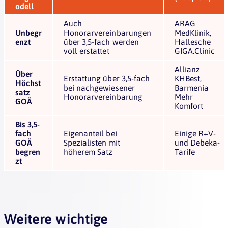
odell
Auch
ARAG
Unbegr
Honorarvereinbarungen
MedKlinik,
enzt
über 3,5-fach werden
Hallesche
voll erstattet
GIGA.Clinic
Allianz
Über
Erstattung über 3,5-fach
KHBest,
Höchst
bei nachgewiesener
Barmenia
satz
Honorarvereinbarung
Mehr
GOÄ
Komfort
Bis 3,5-
fach
Eigenanteil bei
Einige R+V-
GOÄ
Spezialisten mit
und Debeka-
begren
höherem Satz
Tarife
zt
Weitere wichtige