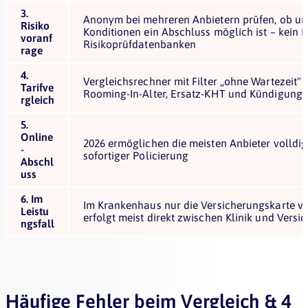
3.
Anonym bei mehreren Anbietern prüfen, ob u
Risiko
Konditionen ein Abschluss möglich ist – kein E
voranf
Risikoprüfdatenbanken
rage
4.
Vergleichsrechner mit Filter „ohne Wartezeit"
Tarifve
Rooming-In-Alter, Ersatz-KHT und Kündigungs
rgleich
5.
Online
2026 ermöglichen die meisten Anbieter volldig
-
sofortiger Policierung
Abschl
uss
6. Im
Im Krankenhaus nur die Versicherungskarte v
Leistu
erfolgt meist direkt zwischen Klinik und Versic
ngsfall
Häufige Fehler beim Vergleich & 4