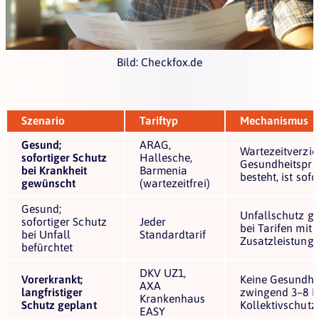
Bild: Checkfox.de
Szenario
Tariftyp
Mechanismus
Gesund;
ARAG,
Wartezeitverzic
sofortiger Schutz
Hallesche,
Gesundheitsprü
bei Krankheit
Barmenia
besteht, ist sofo
gewünscht
(wartezeitfrei)
Gesund;
Unfallschutz gi
sofortiger Schutz
Jeder
bei Tarifen mit 
bei Unfall
Standardtarif
Zusatzleistung 
befürchtet
DKV UZ1,
Vorerkrankt;
Keine Gesundhe
AXA
langfristiger
zwingend 3–8 M
Krankenhaus
Schutz geplant
Kollektivschutz
EASY