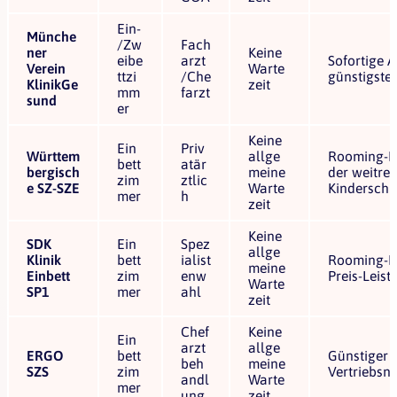
Ein-
Münche
/Zw
Fach
ner
Keine
eibe
arzt
Sofortige 
Verein
Warte
ttzi
/Che
günstigste
KlinikGe
zeit
mm
farzt
sund
er
Keine
Ein
Priv
Württem
allge
Rooming-In 
bett
atär
bergisch
meine
der weitre
zim
ztlic
e SZ-SZE
Warte
Kinderschu
mer
h
zeit
Keine
SDK
Ein
Spez
allge
Klinik
bett
ialist
Rooming-In
meine
Einbett
zim
enw
Preis-Leist
Warte
SP1
mer
ahl
zeit
Chef
Keine
Ein
arzt
allge
ERGO
bett
Günstiger E
beh
meine
SZS
zim
Vertriebsn
andl
Warte
mer
ung
zeit