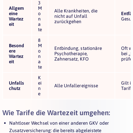
3
Allgem
M
Alle Krankheiten, die
eine
o
Entfäl
nicht auf Unfall
Wartez
n
Gesun
zurückgehen
eit
a
te
8
Besond
M
Entbindung, stationäre
Oft w
ere
o
Psychotherapie,
bei „
Wartez
n
Zahnersatz, KFO
prüfe
eit
a
te
K
Unfalls
ei
Gilt 
Alle Unfallereignisse
chutz
n
Tarif
e
Wie Tarife die Wartezeit umgehen:
Nahtloser Wechsel von einer anderen GKV oder
Zusatzversicherung: die bereits abgeleistete