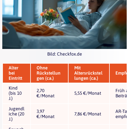
Bild: Checkfox.de
Alter
Ohne
Mit
bei
Rückstellun
Altersrückstel
Empfe
Eintritt
gen (ca.)
lungen (ca.)
Kind
2,70
Früh a
(bis 10
5,55 €/Monat
€/Monat
Beiträ
J.)
Jugendl
3,97
AR-Tar
iche (20
7,86 €/Monat
€/Monat
empfe
J.)