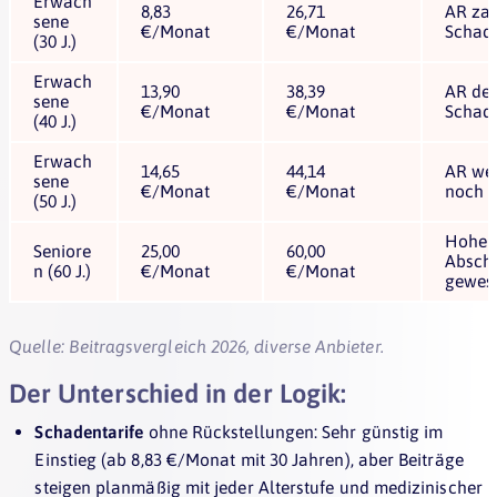
Erwach
8,83
26,71
AR zahl
sene
€/Monat
€/Monat
Schaden
(30 J.)
Erwach
13,90
38,39
AR deu
sene
€/Monat
€/Monat
Schade
(40 J.)
Erwach
14,65
44,14
AR wei
sene
€/Monat
€/Monat
noch 
(50 J.)
Hohe B
Seniore
25,00
60,00
Abschl
n (60 J.)
€/Monat
€/Monat
gewes
Quelle: Beitragsvergleich 2026, diverse Anbieter.
Der Unterschied in der Logik:
Schadentarife
ohne Rückstellungen: Sehr günstig im
Einstieg (ab 8,83 €/Monat mit 30 Jahren), aber Beiträge
steigen planmäßig mit jeder Alterstufe und medizinischer