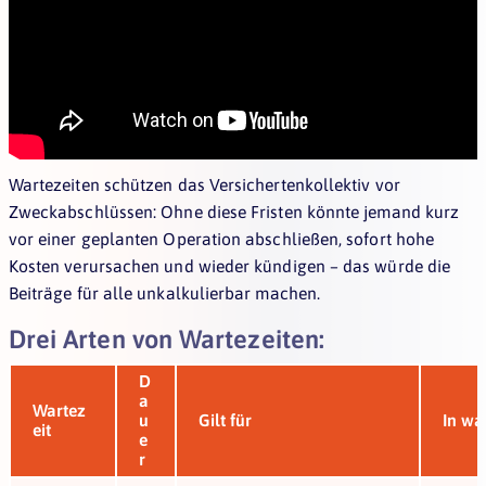
Wartezeiten schützen das Versichertenkollektiv vor
Zweckabschlüssen: Ohne diese Fristen könnte jemand kurz
vor einer geplanten Operation abschließen, sofort hohe
Kosten verursachen und wieder kündigen – das würde die
Beiträge für alle unkalkulierbar machen.
Drei Arten von Wartezeiten:
D
a
Wartez
u
Gilt für
In wa
eit
e
r