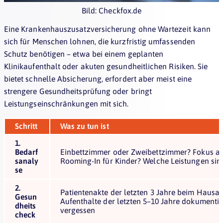
Bild: Checkfox.de
Eine Krankenhauszusatzversicherung ohne Wartezeit kann
sich für Menschen lohnen, die kurzfristig umfassenden
Schutz benötigen – etwa bei einem geplanten
Klinikaufenthalt oder akuten gesundheitlichen Risiken. Sie
bietet schnelle Absicherung, erfordert aber meist eine
strengere Gesundheitsprüfung oder bringt
Leistungseinschränkungen mit sich.
Schritt
Was zu tun ist
1.
Bedarf
Einbettzimmer oder Zweibettzimmer? Fokus au
sanaly
Rooming-In für Kinder? Welche Leistungen sind
se
2.
Patientenakte der letzten 3 Jahre beim Hausar
Gesun
Aufenthalte der letzten 5–10 Jahre dokumenti
dheits
vergessen
check