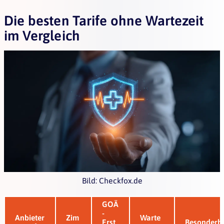
Die besten Tarife ohne Wartezeit
im Vergleich
Bild: Checkfox.de
GOÄ
-
Anbieter
Zim
Warte
Erst
Besonderhe