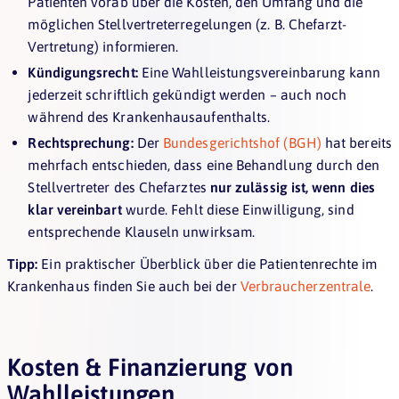
Patienten vorab über die Kosten, den Umfang und die
möglichen Stellvertreterregelungen (z. B. Chefarzt-
Vertretung) informieren.
Kündigungsrecht:
Eine Wahlleistungsvereinbarung kann
jederzeit schriftlich gekündigt werden – auch noch
während des Krankenhausaufenthalts.
Rechtsprechung:
Der
Bundesgerichtshof (BGH)
hat bereits
mehrfach entschieden, dass eine Behandlung durch den
Stellvertreter des Chefarztes
nur zulässig ist, wenn dies
klar vereinbart
wurde. Fehlt diese Einwilligung, sind
entsprechende Klauseln unwirksam.
Tipp:
Ein praktischer Überblick über die Patientenrechte im
Krankenhaus finden Sie auch bei der
Verbraucherzentrale
.
Kosten & Finanzierung von
Wahlleistungen