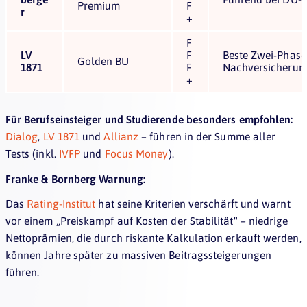
Premium
F
r
+
F
LV
F
Beste Zwei-Phase
Golden BU
1871
F
Nachversicherung
+
Für Berufseinsteiger und Studierende besonders empfohlen:
Dialog
,
LV 1871
und
Allianz
– führen in der Summe aller
Tests (inkl.
IVFP
und
Focus Money
).
Franke & Bornberg Warnung:
Das
Rating-Institut
hat seine Kriterien verschärft und warnt
vor einem „Preiskampf auf Kosten der Stabilität" – niedrige
Nettoprämien, die durch riskante Kalkulation erkauft werden,
können Jahre später zu massiven Beitragssteigerungen
führen.