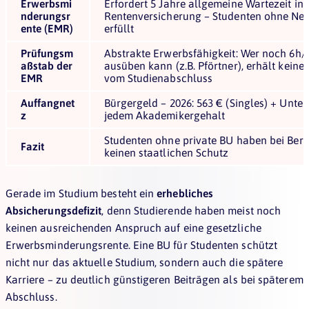
Erwerbsmi
Erfordert 5 Jahre allgemeine Wartezeit in 
nderungsr
Rentenversicherung – Studenten ohne Ne
ente (EMR)
erfüllt
Prüfungsm
Abstrakte Erwerbsfähigkeit: Wer noch 6h/T
aßstab der
ausüben kann (z.B. Pförtner), erhält kein
EMR
vom Studienabschluss
Auffangnet
Bürgergeld – 2026: 563 € (Singles) + Unter
z
jedem Akademikergehalt
Studenten ohne private BU haben bei Beru
Fazit
keinen staatlichen Schutz
Gerade im Studium besteht ein
erhebliches
Absicherungsdefizit
, denn Studierende haben meist noch
keinen ausreichenden Anspruch auf eine gesetzliche
Erwerbsminderungsrente. Eine BU für Studenten schützt
nicht nur das aktuelle Studium, sondern auch die spätere
Karriere – zu deutlich günstigeren Beiträgen als bei späterem
Abschluss.