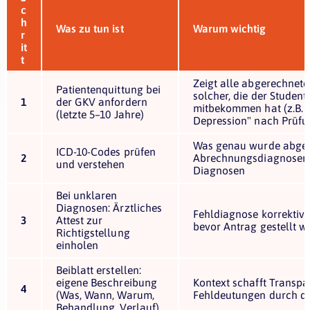
c
h
Was zu tun ist
Warum wichtig
r
it
t
Zeigt alle abgerechnete
Patientenquittung bei
solcher, die der Student
1
der GKV anfordern
mitbekommen hat (z.B. 
(letzte 5–10 Jahre)
Depression" nach Prüfu
Was genau wurde abge
ICD-10-Codes prüfen
2
Abrechnungsdiagnosen 
und verstehen
Diagnosen
Bei unklaren
Diagnosen: Ärztliches
Fehldiagnose korrektiv i
3
Attest zur
bevor Antrag gestellt w
Richtigstellung
einholen
Beiblatt erstellen:
eigene Beschreibung
Kontext schafft Transpa
4
(Was, Wann, Warum,
Fehldeutungen durch de
Behandlung, Verlauf)