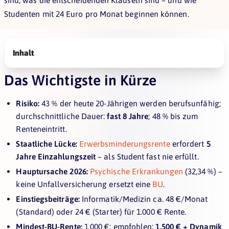
sind, was die entscheidenden Klauseln sind – und wie
Studenten mit 24 Euro pro Monat beginnen können.
Inhalt
Das Wichtigste in Kürze
Risiko:
43 % der heute 20-Jährigen werden berufsunfähig;
durchschnittliche Dauer:
fast 8 Jahre
; 48 % bis zum
Renteneintritt.
Staatliche Lücke:
Erwerbsminderungsrente
erfordert
5
Jahre Einzahlungszeit
– als Student fast nie erfüllt.
Hauptursache 2026:
Psychische Erkrankungen
(32,34 %) –
keine Unfallversicherung ersetzt eine
BU
.
Einstiegsbeiträge:
Informatik/Medizin ca. 48 €/Monat
(Standard) oder 24 € (Starter) für 1.000 € Rente.
Mindest-BU-Rente:
1.000 €; empfohlen:
1.500 € + Dynamik