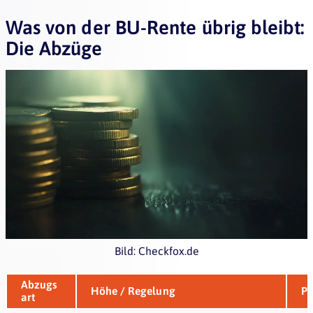
Was von der BU-Rente übrig bleibt:
Die Abzüge
Bild: Checkfox.de
Abzugs
Höhe / Regelung
Pr
art