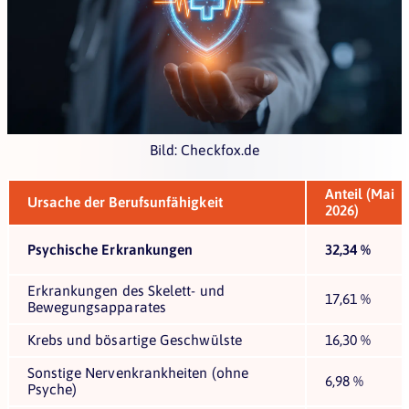
Bild: Checkfox.de
Anteil (Mai
Ursache der Berufsunfähigkeit
2026)
Psychische Erkrankungen
32,34 %
Erkrankungen des Skelett- und
17,61 %
Bewegungsapparates
Krebs und bösartige Geschwülste
16,30 %
Sonstige Nervenkrankheiten (ohne
6,98 %
Psyche)