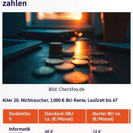
zahlen
Bild: Checkfox.de
Alter 20, Nichtraucher, 1.000 € BU-Rente, Laufzeit bis 67
Studienfac
Standard-SBU
Starter-BU ca.
h
ca. (€/Monat)
(€/Monat)
Informatik
48 €
24 €