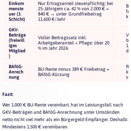
Einkom
Nur Ertragsanteil steuerpflichtig; bei
Be
menste
25-Jährigem ca. 42 % von 2.000 € =
fa
uer (3.
840 € → unter Grundfreibetrag
ke
Schicht)
11.600 €/Jahr
GKV-
Beiträge
Vo
Voller Beitragssatz inkl.
(freiwill
bl
Arbeitgeberanteil + Pflege: über 20
iges
1.
% im Jahr 2026
Mitglied
di
)
BAföG-
Re
BU-Rente minus 389 € Freibetrag =
Anrech
kö
BAföG-Kürzung
nung
vo
Fazit:
Wer 1.000 € BU-Rente vereinbart, hat im Leistungsfall nach
GKV-Beiträgen und BAföG-Anrechnung unter Umständen
netto nicht viel mehr als ein Bürgergeld-Empfänger. Deshalb:
Mindestens 1.500 € vereinbaren.