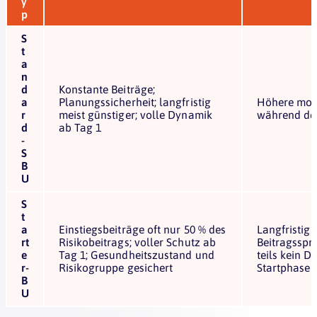
y
p
S
t
a
n
d
Konstante Beiträge;
a
Planungssicherheit; langfristig
Höhere mon
r
meist günstiger; volle Dynamik
während de
d
ab Tag 1
-
S
B
U
S
t
a
Einstiegsbeiträge oft nur 50 % des
Langfristig
rt
Risikobeitrags; voller Schutz ab
Beitragsspr
e
Tag 1; Gesundheitszustand und
teils kein D
r-
Risikogruppe gesichert
Startphase (
B
U