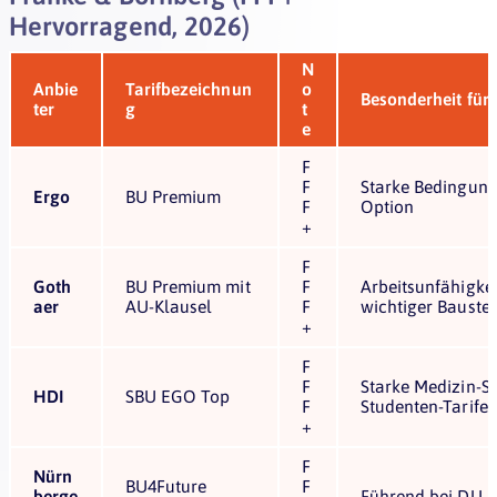
Hervorragend, 2026)
N
Anbie
Tarifbezeichnun
o
Besonderheit für
ter
g
t
e
F
F
Starke Bedingungs
Ergo
BU Premium
F
Option
+
F
Goth
BU Premium mit
F
Arbeitsunfähigkei
aer
AU-Klausel
F
wichtiger Baustei
+
F
F
Starke Medizin-S
HDI
SBU EGO Top
F
Studenten-Tarife
+
F
Nürn
BU4Future
F
berge
Führend bei DU-K