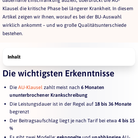
dauerhafte Einschränkung abzielt, überbrückt die AU-
Klausel die kritische Phase bei längerer Krankheit. In diesem
Artikel zeigen wir Ihnen, worauf es bei der BU-Auswahl
wirklich ankommt – und wo große Qualitätsunterschiede
bestehen.
Inhalt
Die wichtigsten Erkenntnisse
Die
AU-Klausel
zahlt meist nach
6 Monaten
ununterbrochener Krankschreibung
Die Leistungsdauer ist in der Regel auf
18 bis 36 Monate
begrenzt
Der Beitragsaufschlag liegt je nach Tarif bei etwa
4 bis 15
%
Es gibt zwei Modelle:
gekoppelte
und
unabhängige
AU-