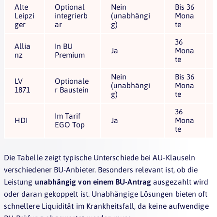
Alte
Optional
Nein
Bis 36
Leipzi
integrierb
(unabhängi
Mona
ger
ar
g)
te
36
Allia
In BU
Ja
Mona
nz
Premium
te
Nein
Bis 36
LV
Optionale
(unabhängi
Mona
1871
r Baustein
g)
te
36
Im Tarif
HDI
Ja
Mona
EGO Top
te
Die Tabelle zeigt typische Unterschiede bei AU-Klauseln
verschiedener BU-Anbieter. Besonders relevant ist, ob die
Leistung
unabhängig von einem BU-Antrag
ausgezahlt wird
oder daran gekoppelt ist. Unabhängige Lösungen bieten oft
schnellere Liquidität im Krankheitsfall, da keine aufwendige