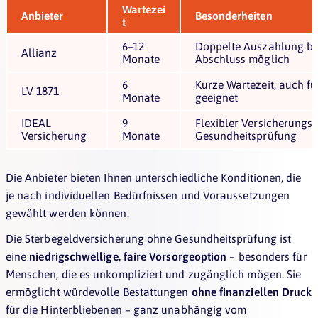
Wartezei
Anbieter
Besonderheiten
t
6–12
Doppelte Auszahlung bei
Allianz
Monate
Abschluss möglich
6
Kurze Wartezeit, auch fü
LV 1871
Monate
geeignet
IDEAL
9
Flexibler Versicherungss
Versicherung
Monate
Gesundheitsprüfung
Die Anbieter bieten Ihnen unterschiedliche Konditionen, die
je nach individuellen Bedürfnissen und Voraussetzungen
gewählt werden können.
Die Sterbegeldversicherung ohne Gesundheitsprüfung ist
eine
niedrigschwellige, faire Vorsorgeoption
– besonders für
Menschen, die es unkompliziert und zugänglich mögen. Sie
ermöglicht würdevolle Bestattungen
ohne finanziellen Druck
für die Hinterbliebenen – ganz unabhängig vom