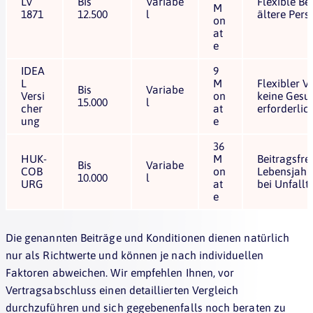
LV
Bis
Variabe
Flexible Be
M
1871
12.500
l
ältere Per
on
at
e
IDEA
9
L
M
Flexibler V
Bis
Variabe
Versi
on
keine Gesu
15.000
l
cher
at
erforderlic
ung
e
36
HUK-
M
Beitragsfre
Bis
Variabe
COB
on
Lebensjahr
10.000
l
URG
at
bei Unfallt
e
Die genannten Beiträge und Konditionen dienen natürlich
nur als Richtwerte und können je nach individuellen
Faktoren abweichen. Wir empfehlen Ihnen, vor
Vertragsabschluss einen detaillierten Vergleich
durchzuführen und sich gegebenenfalls noch beraten zu