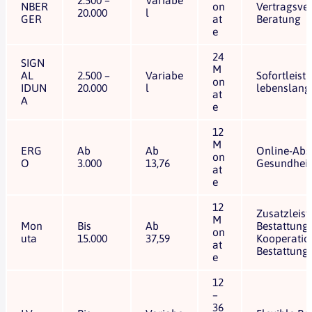
2.500 –
Variabe
NBER
on
Vertragsver
20.000
l
GER
at
Beratung
e
24
SIGN
M
AL
2.500 –
Variabe
Sofortleist
on
IDUN
20.000
l
lebenslang
at
A
e
12
M
ERG
Ab
Ab
Online-Abs
on
O
3.000
13,76
Gesundheit
at
e
12
Zusatzleis
M
Mon
Bis
Ab
Bestattung
on
uta
15.000
37,59
Kooperatio
at
Bestattung
e
12
–
36