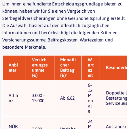
Um Ihnen eine fundierte Entscheidungsgrundlage bieten zu
können, haben wir für Sie einen Vergleich von
Sterbegeldversicherungen ohne Gesundheitsprüfung erstellt.
Die Auswahl basiert auf den öffentlich zugänglichen
Informationen und berücksichtigt die folgenden Kriterien:
Versicherungssumme, Beitragskosten, Wartezeiten und
besondere Merkmale.
Versich
Monatli
W
Anbi
erungss
cher
art
Besonderhe
eter
umme
Beitrag
ez
(€)
(€)*
eit
6–
12
Doppelte Le
Allia
3.000 –
M
Ab 6,62
Bestattungs
nz
15.000
on
Serviceleis
at
e
24
NÜR
M
Auslandsrü