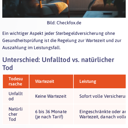
Bild: Checkfox.de
Ein wichtiger Aspekt jeder Sterbegeldversicherung ohne
Gesundheitsprüfung ist die Regelung zur Wartezeit und zur
Auszahlung im Leistungsfall.
Unterschied: Unfalltod vs. natürlicher
Tod
Todesu
Wartezeit
Leistung
rsache
Unfallt
Keine Wartezeit
Sofort volle Versicher
od
Natürli
6 bis 36 Monate
Eingeschränkte oder ante
cher
(je nach Tarif)
Wartezeit, danach voll
Tod