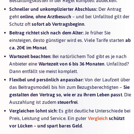
Bestattungskosten in der Regel komplett abdecken.
Schneller und unkomplizierter Abschluss:
Der Antrag
geht
online, ohne Arztbesuch
– und bei Unfalltod gilt der
Schutz oft
sofort ab Vertragsbeginn
.
Beitrag richtet sich nach dem Alter:
Je früher Sie
einsteigen, desto günstiger wird es. Viele Tarife starten
ab
ca. 20 € im Monat
.
Wartezeit beachten:
Bei natürlichem Tod gibt es je nach
Anbieter eine
Wartezeit von 6 bis 36 Monaten
. Unfalltod?
Dann entfällt sie meist komplett.
Flexibel und persönlich anpassbar:
Von der Laufzeit über
das Beitragsmodell bis hin zum Bezugsberechtigten –
Sie
gestalten den Vertrag so, wie er zu Ihrem Leben passt
. Die
Auszahlung ist zudem
steuerfrei
.
Vergleichen lohnt sich:
Es gibt deutliche Unterschiede bei
Preis, Leistung und Service. Ein guter
Vergleich
schützt
vor Lücken – und spart bares Geld
.