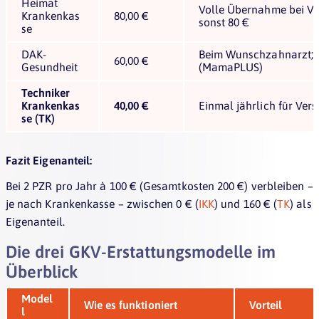
Heimat
Volle Übernahme bei Ve
Krankenkas
80,00 €
sonst 80 €
se
DAK-
Beim Wunschzahnarzt; 
60,00 €
Gesundheit
(MamaPLUS)
Techniker
Krankenkas
40,00 €
Einmal jährlich für Vers
se (TK)
Fazit Eigenanteil:
Bei 2 PZR pro Jahr à 100 € (Gesamtkosten 200 €) verbleiben –
je nach Krankenkasse – zwischen 0 € (
IKK
) und 160 € (
TK
) als
Eigenanteil.
Die drei GKV-Erstattungsmodelle im
Überblick
Model
Wie es funktioniert
Vorteil
l