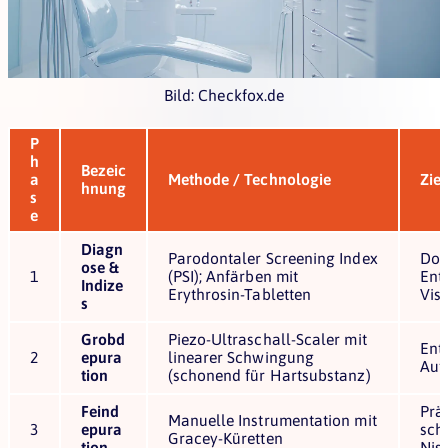
Bild: Checkfox.de
P
h
Bezeic
a
Methode / Technologie
Zie
hnung
s
e
Diagn
Parodontaler Screening Index
Dok
ose &
1
(PSI); Anfärben mit
Ent
Indize
Erythrosin-Tabletten
Visu
s
Grobd
Piezo-Ultraschall-Scaler mit
Ent
2
epura
linearer Schwingung
Auf
tion
(schonend für Hartsubstanz)
Feind
Prä
Manuelle Instrumentation mit
3
epura
sch
Gracey-Küretten
tion
Nis