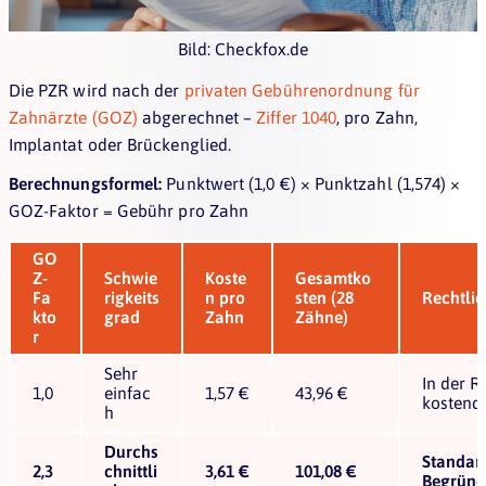
Bild: Checkfox.de
Die PZR wird nach der
privaten Gebührenordnung für
Zahnärzte (GOZ)
abgerechnet –
Ziffer 1040
, pro Zahn,
Implantat oder Brückenglied.
Berechnungsformel:
Punktwert (1,0 €) × Punktzahl (1,574) ×
GOZ-Faktor = Gebühr pro Zahn
GO
Z-
Schwie
Koste
Gesamtko
Fa
rigkeits
n pro
sten (28
Rechtli
kto
grad
Zahn
Zähne)
r
Sehr
In der R
1,0
einfac
1,57 €
43,96 €
kostend
h
Durchs
Standar
2,3
chnittli
3,61 €
101,08 €
Begründ