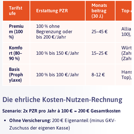
Monats
Tarifst
Erstattung PZR
beitrag
Top-An
ufe
(30 J.)
Premiu
100 % ohne
Allia
m (100
Begrenzung oder
25–45 €
100), 
%)
bis 200 €/Jahr
Komfo
Württ
rt (80–
100 % bis 150 €/Jahr
15–25 €
(Zahn
90 %)
(Zahn
Basis
Hanse
(Proph
100 % bis 100 €/Jahr
8–12 €
Top),
ylaxe)
Die ehrliche Kosten-Nutzen-Rechnung
Szenario: 2x PZR pro Jahr à 100 € = 200 € Gesamtkosten
Ohne Versicherung:
200 € Eigenanteil (minus GKV-
Zuschuss der eigenen Kasse)