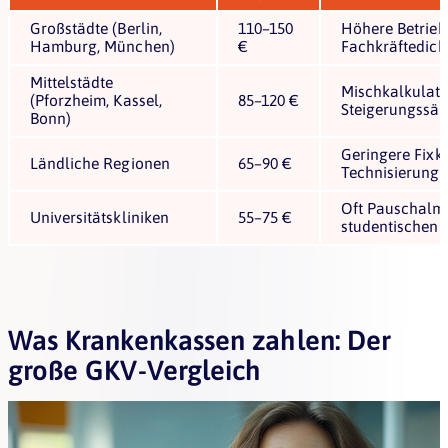
Großstädte (Berlin,
110–150
Höhere Betrieb
Hamburg, München)
€
Fachkräftedich
Mittelstädte
Mischkalkulati
(Pforzheim, Kassel,
85–120 €
Steigerungssät
Bonn)
Geringere Fixko
Ländliche Regionen
65–90 €
Technisierungs
Oft Pauschalm
Universitätskliniken
55–75 €
studentischen 
Was Krankenkassen zahlen: Der
große GKV-Vergleich