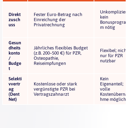
Unkompliziert
Direkt
Fester Euro-Betrag nach
kein
zusch
Einreichung der
Bonusprogra
uss
Privatrechnung
m nötig
Gesun
dheits
Jährliches flexibles Budget
Flexibel; nicht
konto
(z.B. 200–500 €) für PZR,
nur für PZR
/
Osteopathie,
nutzbar
Budge
Reiseimpfungen
t
Selekti
Kein
vvertr
Kostenlose oder stark
Eigenanteil;
ag
vergünstigte PZR bei
volle
(Dent
Vertragszahnarzt
Kostenüberna
Net)
hme möglich