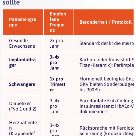
sollte
Empfoh
Patientengru
lene
Besonderheit / Protokoll
ppe
Freque
nz
Gesunde
2x pro
Standard; deckt die meis
Erwachsene
Jahr
3–4x
Implantatträ
Karbon- oder Kunststoff-Sk
pro
ger
Titan/Keramik); Periimplan
Jahr
1x pro
Hormonell bedingtes Entzü
Schwangere
Trimest
GKV bieten Sonderbudget
er
bis 300 €)
3–4x
Parodontale Entzündunge
Diabetiker
pro
Insulinresistenz; HbA1c-
(Typ 1 und 2)
Jahr
dokumentiert
Herzpatiente
3–4x
n
Rücksprache mit Kardiologe
pro
(Klappendef
Schirmung (Endokarditisp
Jahr