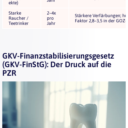
ekte)
Starke
2–4x
Stärkere Verfärbungen; hö
Raucher /
pro
Faktor 2,8–3,5 in der GO
Teetrinker
Jahr
GKV-Finanzstabilisierungsgesetz
(GKV-FinStG): Der Druck auf die
PZR