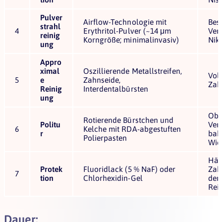
Pulver
Airflow-Technologie mit
Bes
strahl
4
Erythritol-Pulver (~14 μm
Verf
reinig
Korngröße; minimalinvasiv)
Niko
ung
Appro
ximal
Oszillierende Metallstreifen,
Vol
5
e
Zahnseide,
Zah
Reinig
Interdentalbürsten
ung
Obe
Rotierende Bürstchen und
Politu
Ver
6
Kelche mit RDA-abgestuften
r
bakt
Polierpasten
Wie
Här
Protek
Fluoridlack (5 % NaF) oder
Zah
7
tion
Chlorhexidin-Gel
der 
Rei
Dauer: