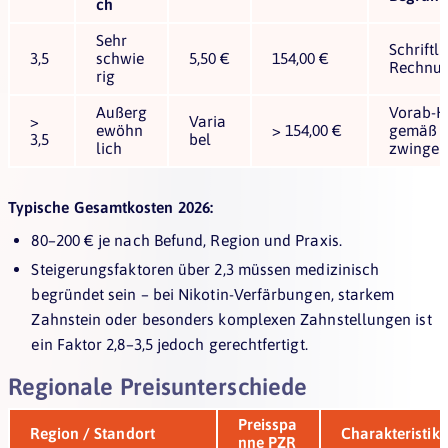
ch
Sehr
Schriftl
3,5
schwie
5,50 €
154,00 €
Rechnun
rig
Außerg
Vorab-H
>
Varia
ewöhn
> 154,00 €
gemäß § 
3,5
bel
lich
zwinge
Typische Gesamtkosten 2026:
80–200 € je nach Befund, Region und Praxis.
Steigerungsfaktoren über 2,3 müssen medizinisch
begründet sein – bei Nikotin-Verfärbungen, starkem
Zahnstein oder besonders komplexen Zahnstellungen ist
ein Faktor 2,8–3,5 jedoch gerechtfertigt.
Regionale Preisunterschiede
Preisspa
Region / Standort
Charakteristik
nne PZR