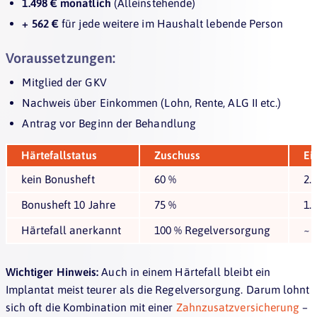
1.498 € monatlich
(Alleinstehende)
+ 562 €
für jede weitere im Haushalt lebende Person
Voraussetzungen:
Mitglied der GKV
Nachweis über Einkommen (Lohn, Rente, ALG II etc.)
Antrag vor Beginn der Behandlung
Härtefallstatus
Zuschuss
Ei
kein Bonusheft
60 %
2.
Bonusheft 10 Jahre
75 %
1.
Härtefall anerkannt
100 % Regelversorgung
~ 
Wichtiger Hinweis:
Auch in einem Härtefall bleibt ein
Implantat meist teurer als die Regelversorgung. Darum lohnt
sich oft die Kombination mit einer
Zahnzusatzversicherung
–