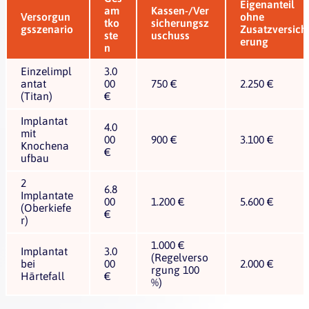
Eigenanteil
am
Kassen-/Ver
Versorgun
ohne
tko
sicherungsz
gsszenario
Zusatzversich
ste
uschuss
erung
n
Einzelimpl
3.0
antat
00
750 €
2.250 €
(Titan)
€
Implantat
4.0
mit
00
900 €
3.100 €
Knochena
€
ufbau
2
6.8
Implantate
00
1.200 €
5.600 €
(Oberkiefe
€
r)
1.000 €
Implantat
3.0
(Regelverso
bei
00
2.000 €
rgung 100
Härtefall
€
%)