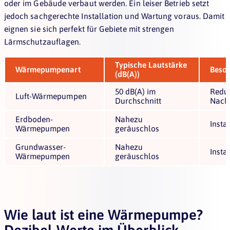
oder im Gebäude verbaut werden. Ein leiser Betrieb setzt
jedoch sachgerechte Installation und Wartung voraus. Damit
eignen sie sich perfekt für Gebiete mit strengen
Lärmschutzauflagen.
Typische Lautstärke
Wärmepumpenart
Beso
(dB(A))
50 dB(A) im
Reduz
Luft-Wärmepumpen
Durchschnitt
Nach
Erdboden-
Nahezu
Insta
Wärmepumpen
geräuschlos
Grundwasser-
Nahezu
Insta
Wärmepumpen
geräuschlos
Wie laut ist eine Wärmepumpe?
Dezibel-Werte im Überblick