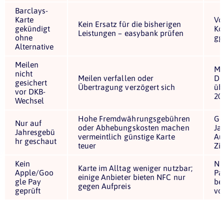
Barclays-
Karte
Vo
Kein Ersatz für die bisherigen
gekündigt
Ko
Leistungen – easybank prüfen
ohne
gg
Alternative
Meilen
Mi
nicht
Meilen verfallen oder
De
gesichert
Übertragung verzögert sich
übe
vor DKB-
20
Wechsel
Hohe Fremdwährungsgebühren
Ge
Nur auf
oder Abhebungskosten machen
Ja
Jahresgebü
vermeintlich günstige Karte
Au
hr geschaut
teuer
Zi
Kein
NF
Karte im Alltag weniger nutzbar;
Apple/Goo
Pa
einige Anbieter bieten NFC nur
gle Pay
be
gegen Aufpreis
geprüft
vo