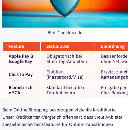
Bild: Checkfox.de
Feature
Status 2026
Einordnung
Apple Pay &
Obligatorisch bei
Basisanforder
Google Pay
allen Top-Anbietern
ohne NFC-Zah
Etabliert
Ersetzt zune
Click to Pay
(Mastercard/Visa)
Karteneingab
Biometrisch
Standard bei allen
Freigabe per 
e SCA
Top-Anbietern
über Banking-
Beim Online-Shopping bevorzugen viele die Kreditkarte.
Unser Kreditkarten-Vergleich offenbart, dass viele Anbieter
spezielle Sicherheitsfeatures für Online-Transaktionen