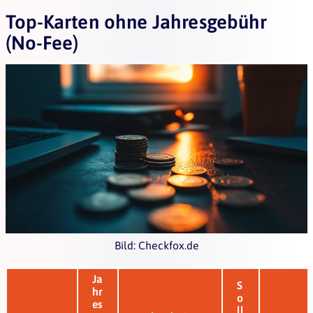
Top-Karten ohne Jahresgebühr
(No-Fee)
Bild: Checkfox.de
Ja
S
hr
o
es
ll