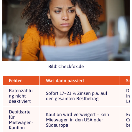
Bild: Checkfox.de
Fehler
Was dann passiert
So
Ratenzahlu
Di
Sofort 17–23 % Zinsen p.a. auf
ng nicht
in
den gesamten Restbetrag
deaktiviert
La
Debitkarte
Kaution wird verweigert – kein
Ec
für
Mietwagen in den USA oder
Cr
Mietwagen-
Südeuropa
be
Kaution