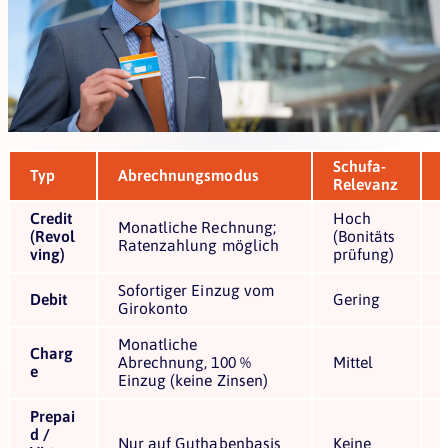
Schufa-
Typ
Abrechnungsmodus
Relevanz
Credit
Hoch
Monatliche Rechnung;
(Revol
(Bonitäts
Ratenzahlung möglich
ving)
prüfung)
Sofortiger Einzug vom
Debit
Gering
Girokonto
Monatliche
Charg
Abrechnung, 100 %
Mittel
e
Einzug (keine Zinsen)
Prepai
d /
Nur auf Guthabenbasis
Keine