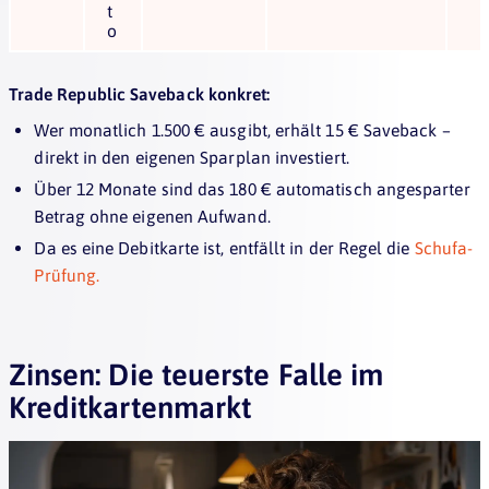
t
o
Trade Republic Saveback konkret:
Wer monatlich 1.500 € ausgibt, erhält 15 € Saveback –
direkt in den eigenen Sparplan investiert.
Über 12 Monate sind das 180 € automatisch angesparter
Betrag ohne eigenen Aufwand.
Da es eine Debitkarte ist, entfällt in der Regel die
Schufa-
Prüfung.
Zinsen: Die teuerste Falle im
Kreditkartenmarkt