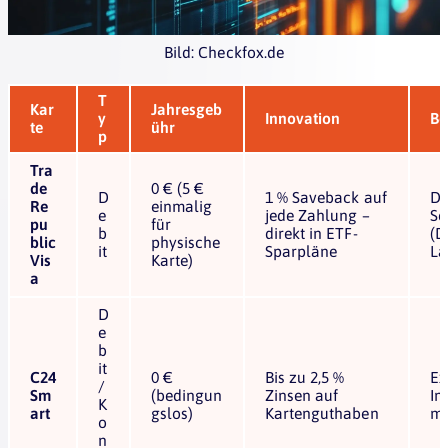
Bild: Checkfox.de
T
Kar
Jahresgeb
y
Innovation
Be
te
ühr
p
Tra
de
0 € (5 €
D
1 % Saveback auf
De
Re
einmalig
e
jede Zahlung –
Sc
pu
für
b
direkt in ETF-
(D
blic
physische
it
Sparpläne
La
Vis
Karte)
a
D
e
b
it
C24
0 €
Bis zu 2,5 %
Ex
/
Sm
(bedingun
Zinsen auf
In
K
art
gslos)
Kartenguthaben
mi
o
n