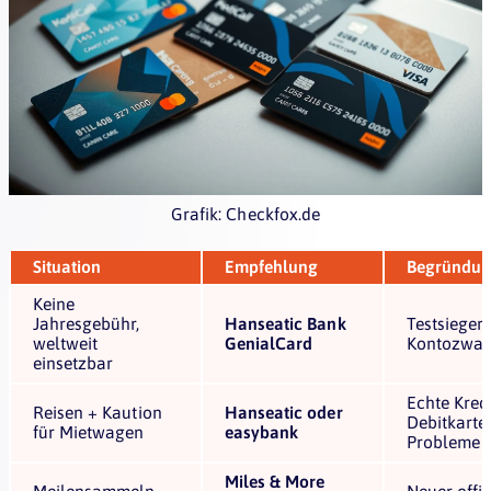
Grafik: Checkfox.de
Situation
Empfehlung
Begründu
Keine
Jahresgebühr,
Hanseatic Bank
Testsieger 
weltweit
GenialCard
Kontozwan
einsetzbar
Echte Kredi
Reisen + Kaution
Hanseatic oder
Debitkarte
für Mietwagen
easybank
Probleme
Miles & More
Meilensammeln
Neuer offiz