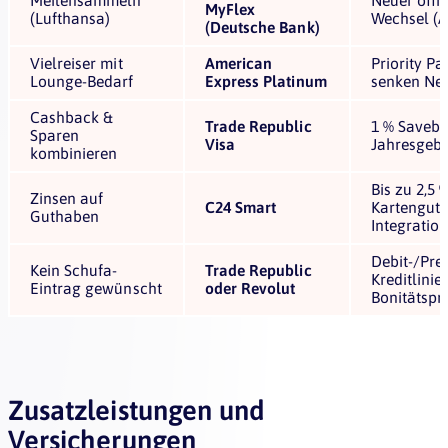
MyFlex
(Lufthansa)
Wechsel (A
(Deutsche Bank)
Vielreiser mit
American
Priority Pa
Lounge-Bedarf
Express Platinum
senken Net
Cashback &
Trade Republic
1 % Saveba
Sparen
Visa
Jahresgebü
kombinieren
Bis zu 2,5 
Zinsen auf
C24 Smart
Kartenguth
Guthaben
Integratio
Debit-/Pre
Kein Schufa-
Trade Republic
Kreditlinie
Eintrag gewünscht
oder Revolut
Bonitätspr
Zusatzleistungen und
Versicherungen