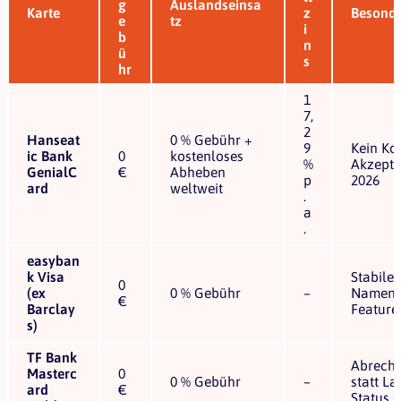
g
Auslandseinsa
Karte
z
Besonde
e
tz
i
b
n
ü
s
hr
1
7,
2
Hanseat
0 % Gebühr +
9
Kein Ko
ic Bank
0
kostenloses
%
Akzepta
GenialC
€
Abheben
p
2026
ard
weltweit
.
a
.
easyban
k Visa
Stabile
0
(ex
0 % Gebühr
–
Namen; 
€
Barclay
Feature
s)
TF Bank
Abrech
Masterc
0
0 % Gebühr
–
statt La
ard
€
Status 