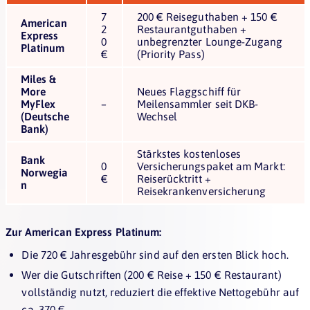
7
200 € Reiseguthaben + 150 €
American
2
Restaurantguthaben +
Express
0
unbegrenzter Lounge-Zugang
Platinum
€
(Priority Pass)
Miles &
More
Neues Flaggschiff für
MyFlex
–
Meilensammler seit DKB-
(Deutsche
Wechsel
Bank)
Stärkstes kostenloses
Bank
0
Versicherungspaket am Markt:
Norwegia
€
Reiserücktritt +
n
Reisekrankenversicherung
Zur American Express Platinum:
Die 720 € Jahresgebühr sind auf den ersten Blick hoch.
Wer die Gutschriften (200 € Reise + 150 € Restaurant)
vollständig nutzt, reduziert die effektive Nettogebühr auf
ca. 370 €.