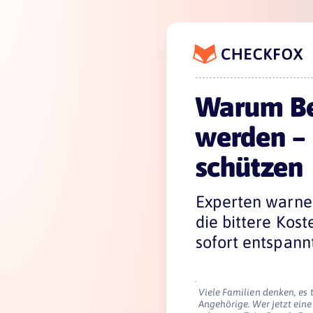
Warum Bes
werden – 
schützen
Experten warnen
die bittere Kos
sofort entspannt
Viele Familien denken, es 
Angehörige. Wer jetzt eine