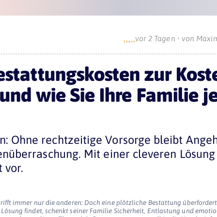





vor 2 Tagen • von Maxim
tattungskosten zur Kost
und wie Sie Ihre Familie je
: Ohne rechtzeitige Vorsorge bleibt Angeh
tenüberraschung. Mit einer cleveren Lösung
 vor.
trifft immer nur die anderen: Doch eine plötzliche Bestattung überforder
 Lösung findet, schenkt seiner Familie Sicherheit, Entlastung und emotio