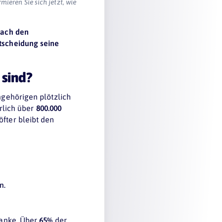
ieren Sie sich jetzt, wie
nach den
ntscheidung seine
 sind?
ngehörigen plötzlich
hrlich über
800.000
öfter bleibt den
n.
Kranke. Über
65%
der