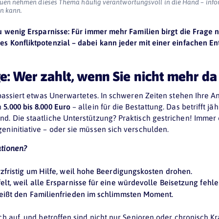
auen nehmen dieses Thema häufig verantwortungsvoll in die Hand – inform
in kann.
zu wenig Ersparnisse: Für immer mehr Familien birgt die Frage 
es Konfliktpotenzial – dabei kann jeder mit einer einfachen E
e: Wer zahlt, wenn Sie nicht mehr da
s passiert etwas Unerwartetes. In schweren Zeiten stehen Ihre A
n
5.000 bis 8.000 Euro
– allein für die Bestattung. Das betrifft jä
nd. Die staatliche Unterstützung? Praktisch gestrichen! Immer 
eninitiative – oder sie müssen sich verschulden.
ationen?
rzfristig um Hilfe, weil hohe Beerdigungskosten drohen.
elt, weil alle Ersparnisse für eine würdevolle Beisetzung fehle
reißt den Familienfrieden im schlimmsten Moment.
ich auf, und betroffen sind nicht nur Senioren oder chronisch 