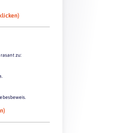
klicken)
rasant zu:
e.
Liebesbeweis.
n)