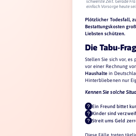
schwerste Zeit. Gerade Fr
einfach Vorsorge heute se
Plötzlicher Todesfall, 
Bestattungskosten groß
Liebsten schützen.
Die Tabu-Frag
Stellen Sie sich vor, e
vor einer Rechnung vo
Haushalte
in Deutschla
Hinterbliebenen nur Eig
Kennen Sie solche Situ
Ein Freund bittet ku
Kinder sind verzweif
Streit ums Geld zer
Diese Fälle treten tägl