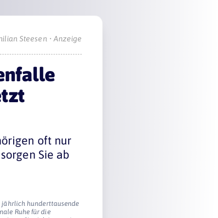
ilian Steesen • Anzeige
enfalle
tzt
örigen oft nur
 sorgen Sie ab
t jährlich hunderttausende
nale Ruhe für die