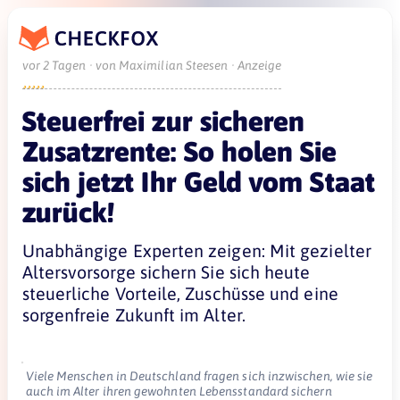
vor 2 Tagen · von Maximilian Steesen · Anzeige





Steuerfrei zur sicheren
Zusatzrente: So holen Sie
sich jetzt Ihr Geld vom Staat
zurück!
Unabhängige Experten zeigen: Mit gezielter
Altersvorsorge sichern Sie sich heute
steuerliche Vorteile, Zuschüsse und eine
sorgenfreie Zukunft im Alter.
Viele Menschen in Deutschland fragen sich inzwischen, wie sie
auch im Alter ihren gewohnten Lebensstandard sichern