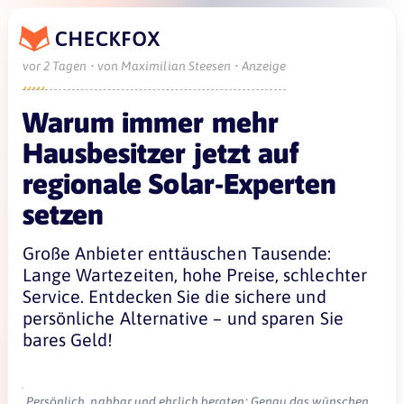
vor 2 Tagen • von Maximilian Steesen • Anzeige





Warum immer mehr
Hausbesitzer jetzt auf
regionale Solar-Experten
setzen
Große Anbieter enttäuschen Tausende:
Lange Wartezeiten, hohe Preise, schlechter
Service. Entdecken Sie die sichere und
persönliche Alternative – und sparen Sie
bares Geld!
Persönlich, nahbar und ehrlich beraten: Genau das wünschen