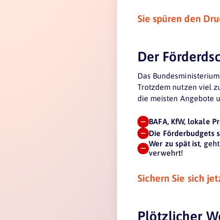
Sie spüren den Druc
Der Förderdsc
Das Bundesministerium s
Trotzdem nutzen viel z
die meisten Angebote u
BAFA, KfW, lokale 
Die Förderbudgets s
Wer zu spät ist
, geh
verwehrt!
Sichern Sie sich je
Plötzlicher W