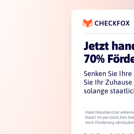
Jetzt han
70% Förd
Senken Sie Ihre
Sie Ihr Zuhause 
solange staatlic
Viele Hausbesitzer erkenn
Staat! Im persönlichen Ge
noch Förderung abstauben.