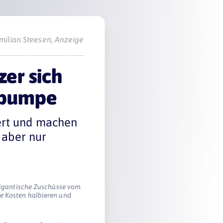
milian Steesen, Anzeige
zer sich
epumpe
wert und machen
– aber nur
 gigantische Zuschüsse vom
e Kosten halbieren und