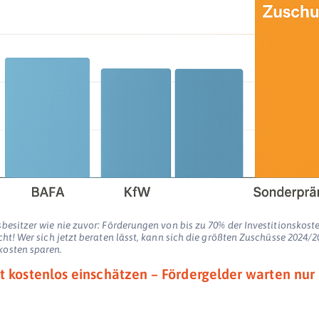
besitzer wie nie zuvor: Förderungen von bis zu 70% der Investitionskost
cht! Wer sich jetzt beraten lässt, kann sich die größten Zuschüsse 2024/2
kosten sparen.
zt kostenlos einschätzen – Fördergelder warten nur 