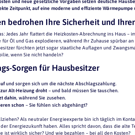
sten und neue gesetzliche Vorgaben setzen deutsche Hausbes
erfekte Zeitpunkt, auf eine moderne und effiziente Wärmepumpe
n bedrohen Ihre Sicherheit und Ihre
as: Jedes Jahr flattert die Heizkosten-Abrechnung ins Haus – 
e für Öl und Gas explodieren, während Ihr Zuhause spürbar an 
esitzer fürchten jetzt sogar staatliche Auflagen und Zwang
bilie, wenn Sie nicht handeln?
ags-Sorgen für Hausbesitzer
auf
und sorgen sich um die nächste Abschlagszahlung.
zur Alt-Heizung droht
– und bald müssen Sie tauschen.
zt dahin
, während Sie zusehen.
ieren schon
– Sie fühlen sich abgehängt?
ziehen? Als neutraler Energieexperte bin ich täglich im Konta
 der Energiezukunft haben. Alles spricht davon, dass die alte T
e ist wirklich sicher? Und wie bezahlen – bei all den Kosten?