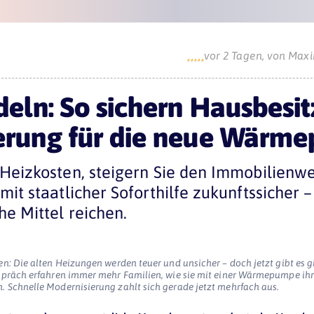





vor 2 Tagen, von Maxi
deln: So sichern Hausbesit
erung für die neue Wärm
 Heizkosten, steigern Sie den Immobilien
mit staatlicher Soforthilfe zukunftssicher 
he Mittel reichen.
en: Die alten Heizungen werden teuer und unsicher – doch jetzt gibt es
spräch erfahren immer mehr Familien, wie sie mit einer Wärmepumpe ihr
 Schnelle Modernisierung zahlt sich gerade jetzt mehrfach aus.