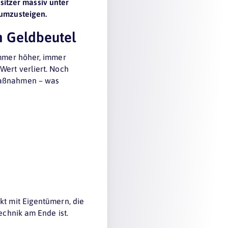
itzer massiv unter
 umzusteigen.
n Geldbeutel
immer höher, immer
Wert verliert. Noch
smaßnahmen – was
kt mit Eigentümern, die
echnik am Ende ist.